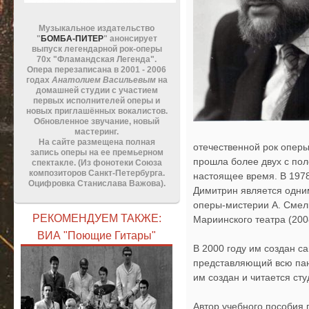
Музыкальное издательство
"
БОМБА-ПИТЕР
" анонсирует
выпуск легендарной рок-оперы
70х "Фламандская Легенда".
Опера перезаписана в 2001 - 2006
годах
Анатолием Васильевым
на
домашней студии с участием
первых исполнителей оперы и
новых приглашённых вокалистов.
Обновленное звучание, новый
мастеринг.
На сайте размещена полная
отечественной рок опер
запись оперы на ее премьерном
прошла более двух с пол
спектакле. (Из фонотеки Союза
композиторов Санкт-Петербурга.
настоящее время. В 1978
Оцифровка Станислава Важова).
Димитрин является одним
оперы-мистерии А. Смелк
РЕКОМЕНДУЕМ ТАКЖЕ:
Мариинского театра (2008
ВИА "Поющие Гитары"
В 2000 году им создан са
представляющий всю пан
им создан и читается ст
Автор учебного пособия п