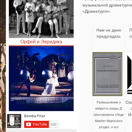
музыкальной драматурги
«Драматурги».
Нам не дано
П
предугадать
л
Орфей и Эвридика
Озо
Размышление о
либретто оперы Д.
И
Шостаковича «Леди
Макбет Мценского
уезда», о его