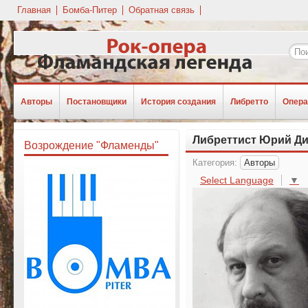
Главная
Бомба-Питер
Обратная связь
Авторы
Постановщики
История создания
Либретто
Опера
Либреттист Юрий Д
Возрождение "Фламенды"
Категория:
Авторы
Select Language
▼