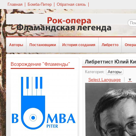
Главная
Бомба-Питер
Обратная связь
Авторы
Постановщики
История создания
Либретто
Опера
Либреттист Ю́лий К
Возрождение "Фламенды"
Категория:
Авторы
Select Language
▼