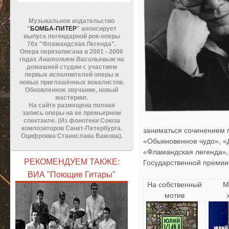
Музыкальное издательство
"
БОМБА-ПИТЕР
" анонсирует
выпуск легендарной рок-оперы
70х "Фламандская Легенда".
Опера перезаписана в 2001 - 2006
годах
Анатолием Васильевым
на
домашней студии с участием
первых исполнителей оперы и
новых приглашённых вокалистов.
Обновленное звучание, новый
мастеринг.
На сайте размещена полная
запись оперы на ее премьерном
спектакле. (Из фонотеки Союза
композиторов Санкт-Петербурга.
заниматься сочинением п
Оцифровка Станислава Важова).
«Обыкновенное чудо», «Д
«Фламандская легенда», 
РЕКОМЕНДУЕМ ТАКЖЕ:
Государственной премии 
ВИА "Поющие Гитары"
На собственный
М
мотив